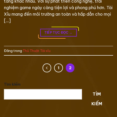
tảng khác nhau. Với sự phát triển công nghệ, trải
nghiệm game ngày càng tiện lợi và phong phú hơn. Tài
Xỉu mang đến môi trường an toàn và hấp dẫn cho mọi
[…]
TIẾP TỤC ĐỌC
→
Đăng trong
Thủ Thuật Tài xỉu
1
2
Tìm kiếm
TÌM
KIẾM