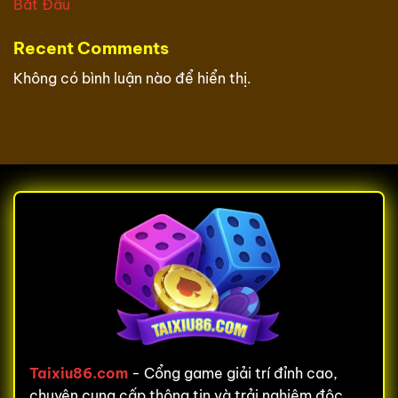
Bắt Đầu
Recent Comments
Không có bình luận nào để hiển thị.
Taixiu86.com
- Cổng game giải trí đỉnh cao,
chuyên cung cấp thông tin và trải nghiệm độc