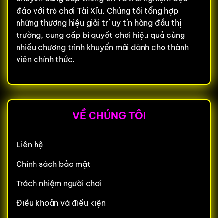
đáo với trò chơi Tài Xỉu. Chúng tôi tổng hợp
những thương hiệu giải trí uy tín hàng đầu thị
trường, cung cấp bí quyết chơi hiệu quả cùng
nhiều chương trình khuyến mãi dành cho thành
viên chính thức.
VỀ CHÚNG TÔI
Liên hệ
Chính sách bảo mật
Trách nhiệm người chơi
Điều khoản và điều kiện