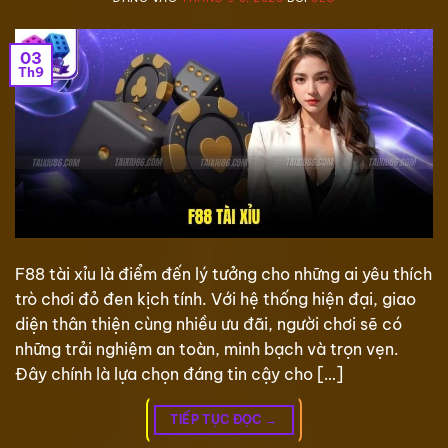
03
Th9
F88 tài xỉu là điểm đến lý tưởng cho những ai yêu thích
trò chơi đỏ đen kịch tính. Với hệ thống hiện đại, giao
diện thân thiện cùng nhiều ưu đãi, người chơi sẽ có
những trải nghiệm an toàn, minh bạch và trọn vẹn.
Đây chính là lựa chọn đáng tin cậy cho […]
TIẾP TỤC ĐỌC
→