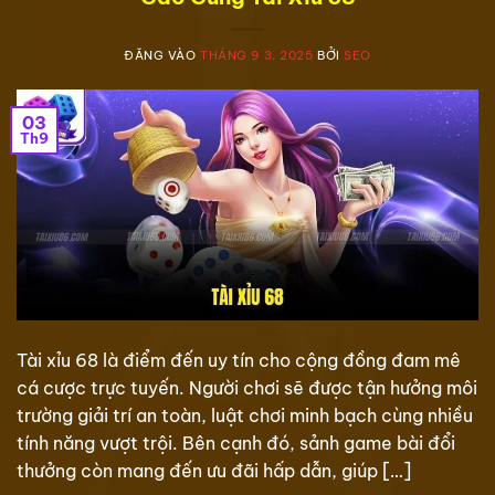
ĐĂNG VÀO
THÁNG 9 3, 2025
BỞI
SEO
03
Th9
Tài xỉu 68 là điểm đến uy tín cho cộng đồng đam mê
cá cược trực tuyến. Người chơi sẽ được tận hưởng môi
trường giải trí an toàn, luật chơi minh bạch cùng nhiều
tính năng vượt trội. Bên cạnh đó, sảnh game bài đổi
thưởng còn mang đến ưu đãi hấp dẫn, giúp […]