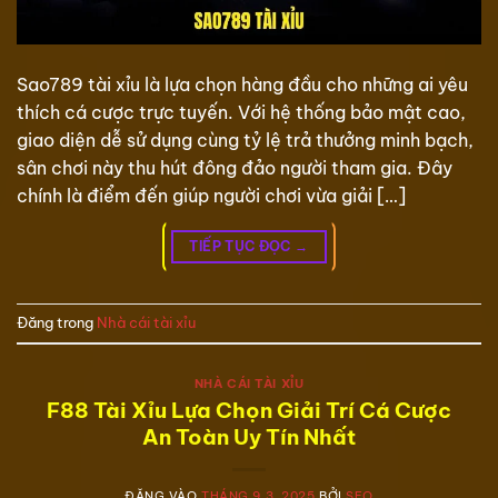
Sao789 tài xỉu là lựa chọn hàng đầu cho những ai yêu
thích cá cược trực tuyến. Với hệ thống bảo mật cao,
giao diện dễ sử dụng cùng tỷ lệ trả thưởng minh bạch,
sân chơi này thu hút đông đảo người tham gia. Đây
chính là điểm đến giúp người chơi vừa giải […]
TIẾP TỤC ĐỌC
→
Đăng trong
Nhà cái tài xỉu
NHÀ CÁI TÀI XỈU
F88 Tài Xỉu Lựa Chọn Giải Trí Cá Cược
An Toàn Uy Tín Nhất
ĐĂNG VÀO
THÁNG 9 3, 2025
BỞI
SEO