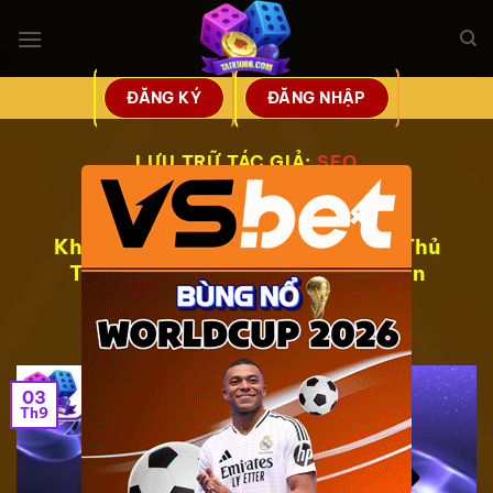
Bỏ
qua
nội
dung
ĐĂNG KÝ
ĐĂNG NHẬP
LƯU TRỮ TÁC GIẢ:
SEO
×
THỦ THUẬT TÀI XỈU
Khám Phá Thuật Toán Tài Xỉu Và Thủ
Thuật Giúp Người Chơi Thắng Lớn
ĐĂNG VÀO
THÁNG 9 3, 2025
BỞI
SEO
03
Th9