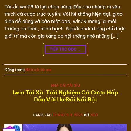
Tài xỉu win79 là lựa chọn hàng đầu cho những ai yêu
thích cá cược trực tuyến. Với hệ thống hiện đại, giao
diện dễ dùng và bảo mật cao, win79 mang lại môi
trường an toàn, minh bạch. Người chơi không chỉ được
giải trí mà còn gia tăng cơ hội thắng nhờ những […]
TIẾP TỤC ĐỌC
→
Đăng trong
Nhà cái tài xỉu
NHÀ CÁI TÀI XỈU
Iwin Tài Xỉu Trải Nghiệm Cá Cược Hấp
Dẫn Với Ưu Đãi Nổi Bật
ĐĂNG VÀO
THÁNG 9 3, 2025
BỞI
SEO