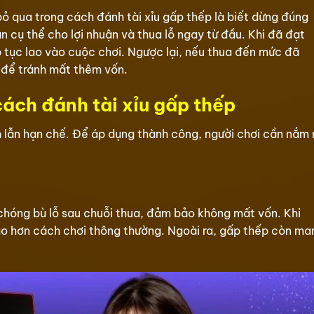
ỏ qua trong cách đánh tài xỉu gấp thếp là biết dừng đúng
ạn cụ thể cho lợi nhuận và thua lỗ ngay từ đầu. Khi đã đạt
ếp tục lao vào cuộc chơi. Ngược lại, nếu thua đến mức đã
 để tránh mất thêm vốn.
ách đánh tài xỉu gấp thếp
lẫn hạn chế. Để áp dụng thành công, người chơi cần nắm 
 chóng bù lỗ sau chuỗi thua, đảm bảo không mất vốn. Khi
cao hơn cách chơi thông thường. Ngoài ra, gấp thếp còn ma