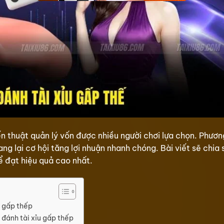
n thuật quản lý vốn được nhiều người chơi lựa chọn. Phươn
ng lại cơ hội tăng lợi nhuận nhanh chóng. Bài viết sẽ chia 
ể đạt hiệu quả cao nhất.
u gấp thếp
đánh tài xỉu gấp thếp