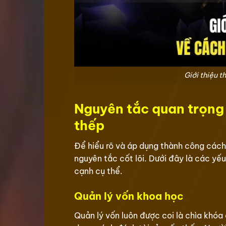
Giới thiệu t
Nguyên tắc quan trọng 
thếp
Để hiểu rõ và áp dụng thành công cách
nguyên tắc cốt lõi. Dưới đây là các yếu
cạnh cụ thể.
Quản lý vốn khoa học
Quản lý vốn luôn được coi là chìa khóa 