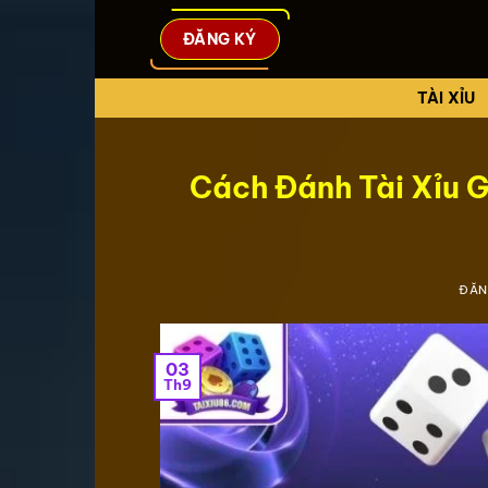
Bỏ
qua
ĐĂNG KÝ
nội
dung
TÀI XỈU
Cách Đánh Tài Xỉu 
ĐĂN
03
Th9