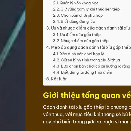
Quản lý vốn khoa học
Giữ vững tâm lý khi thua liên tiếp
Chọn bàn chơi phù hợp
Biết dừng đúng lúc
Ưu và nhược điểm của cách đánh tài xỉu
Ưu điểm của gấp thếp
Nhược điểm của gấp thếp
Mẹo áp dụng cách đánh tài xỉu gấp thếp
Xác định vốn chơi hợp lý
Giữ sự bình tĩnh trong chuỗi thua
Lựa chọn bàn chơi có xu hướng rõ ràng
Biết dừng lại đúng thời điểm
Kết luận
Giới thiệu tổng quan v
Cách đánh tài xỉu gấp thếp là phương 
ván thua, với mục tiêu khi thắng sẽ bù 
này phổ biến trong giới cá cược vì man