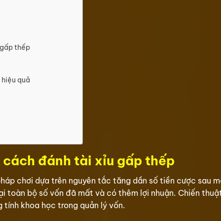
 gấp thếp
 hiệu quả
ề cách đánh tài xỉu gấp thếp
pháp chơi dựa trên nguyên tắc tăng dần số tiền cược sau m
lại toàn bộ số vốn đã mất và có thêm lợi nhuận. Chiến thuậ
g tính khoa học trong quản lý vốn.