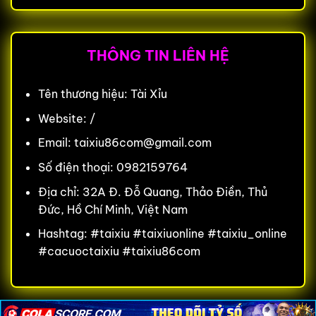
THÔNG TIN LIÊN HỆ
Tên thương hiệu: Tài Xỉu
Website: /
Email:
taixiu86com@gmail.com
Số điện thoại: 0982159764
Địa chỉ: 32A Đ. Đỗ Quang, Thảo Điền, Thủ
Đức, Hồ Chí Minh, Việt Nam
Hashtag: #taixiu #taixiuonline #taixiu_online
#cacuoctaixiu #taixiu86com