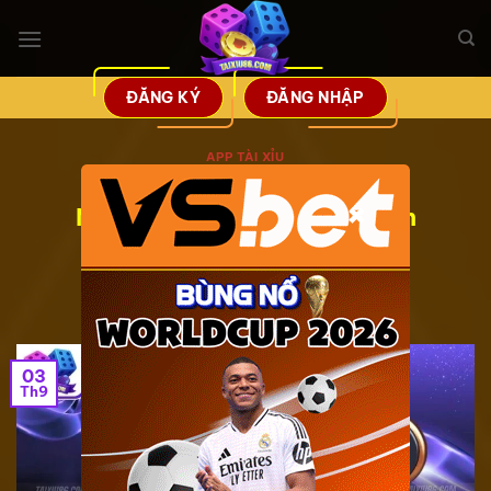
Bỏ
qua
nội
dung
ĐĂNG KÝ
ĐĂNG NHẬP
APP TÀI XỈU
Game Bài Đổi Thưởng Trải
×
Nghiệm Giải Trí Đỉnh Cao An
Toàn
ĐĂNG VÀO
THÁNG 9 3, 2025
BỞI
SEO
03
Th9