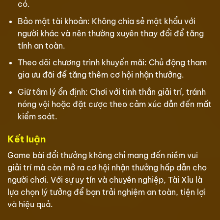
có.
Bảo mật tài khoản: Không chia sẻ mật khẩu với
người khác và nên thường xuyên thay đổi để tăng
tính an toàn.
Theo dõi chương trình khuyến mãi: Chủ động tham
gia ưu đãi để tăng thêm cơ hội nhận thưởng.
Giữ tâm lý ổn định: Chơi với tinh thần giải trí, tránh
nóng vội hoặc đặt cược theo cảm xúc dẫn đến mất
kiểm soát.
Kết luận
Game bài đổi thưởng không chỉ mang đến niềm vui
giải trí mà còn mở ra cơ hội nhận thưởng hấp dẫn cho
người chơi. Với sự uy tín và chuyên nghiệp, Tài Xỉu là
lựa chọn lý tưởng để bạn trải nghiệm an toàn, tiện lợi
và hiệu quả.