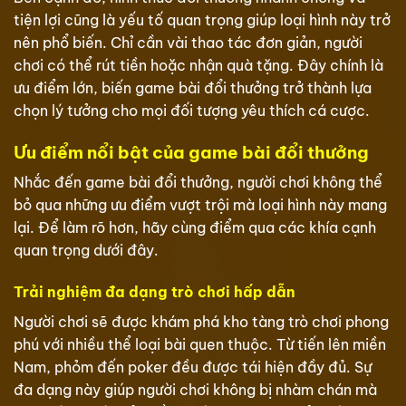
tiện lợi cũng là yếu tố quan trọng giúp loại hình này trở
nên phổ biến. Chỉ cần vài thao tác đơn giản, người
chơi có thể rút tiền hoặc nhận quà tặng. Đây chính là
ưu điểm lớn, biến game bài đổi thưởng trở thành lựa
chọn lý tưởng cho mọi đối tượng yêu thích cá cược.
Ưu điểm nổi bật của game bài đổi thưởng
Nhắc đến game bài đổi thưởng, người chơi không thể
bỏ qua những ưu điểm vượt trội mà loại hình này mang
lại. Để làm rõ hơn, hãy cùng điểm qua các khía cạnh
quan trọng dưới đây.
Trải nghiệm đa dạng trò chơi hấp dẫn
Người chơi sẽ được khám phá kho tàng trò chơi phong
phú với nhiều thể loại bài quen thuộc. Từ tiến lên miền
Nam, phỏm đến poker đều được tái hiện đầy đủ. Sự
đa dạng này giúp người chơi không bị nhàm chán mà