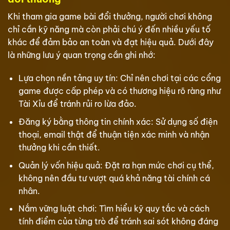
Khi tham gia game bài đổi thưởng, người chơi không
chỉ cần kỹ năng mà còn phải chú ý đến nhiều yếu tố
khác để đảm bảo an toàn và đạt hiệu quả. Dưới đây
là những lưu ý quan trọng cần ghi nhớ:
Lựa chọn nền tảng uy tín: Chỉ nên chơi tại các cổng
game được cấp phép và có thương hiệu rõ ràng như
Tài Xỉu để tránh rủi ro lừa đảo.
Đăng ký bằng thông tin chính xác: Sử dụng số điện
thoại, email thật để thuận tiện xác minh và nhận
thưởng khi cần thiết.
Quản lý vốn hiệu quả: Đặt ra hạn mức chơi cụ thể,
không nên đầu tư vượt quá khả năng tài chính cá
nhân.
Nắm vững luật chơi: Tìm hiểu kỹ quy tắc và cách
tính điểm của từng trò để tránh sai sót không đáng