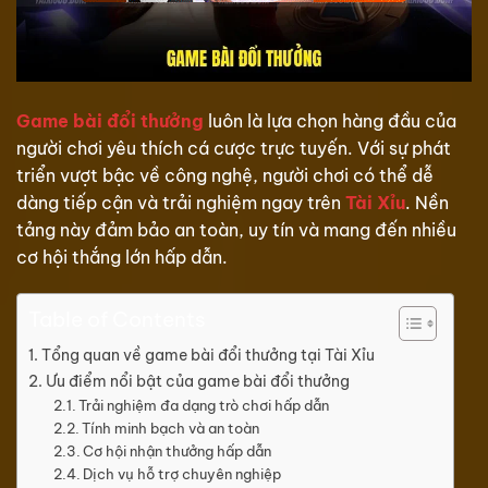
Game bài đổi thưởng
luôn là lựa chọn hàng đầu của
người chơi yêu thích cá cược trực tuyến. Với sự phát
triển vượt bậc về công nghệ, người chơi có thể dễ
dàng tiếp cận và trải nghiệm ngay trên
Tài Xỉu
. Nền
tảng này đảm bảo an toàn, uy tín và mang đến nhiều
cơ hội thắng lớn hấp dẫn.
Table of Contents
Tổng quan về game bài đổi thưởng tại Tài Xỉu
Ưu điểm nổi bật của game bài đổi thưởng
Trải nghiệm đa dạng trò chơi hấp dẫn
Tính minh bạch và an toàn
Cơ hội nhận thưởng hấp dẫn
Dịch vụ hỗ trợ chuyên nghiệp