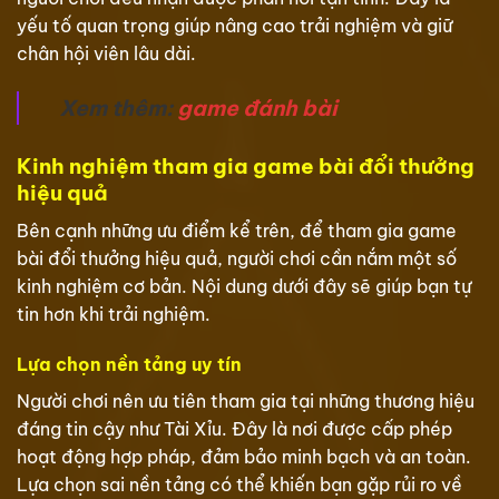
yếu tố quan trọng giúp nâng cao trải nghiệm và giữ
chân hội viên lâu dài.
Xem thêm:
game đánh bài
Kinh nghiệm tham gia game bài đổi thưởng
hiệu quả
Bên cạnh những ưu điểm kể trên, để tham gia game
bài đổi thưởng hiệu quả, người chơi cần nắm một số
kinh nghiệm cơ bản. Nội dung dưới đây sẽ giúp bạn tự
tin hơn khi trải nghiệm.
Lựa chọn nền tảng uy tín
Người chơi nên ưu tiên tham gia tại những thương hiệu
đáng tin cậy như Tài Xỉu. Đây là nơi được cấp phép
hoạt động hợp pháp, đảm bảo minh bạch và an toàn.
Lựa chọn sai nền tảng có thể khiến bạn gặp rủi ro về