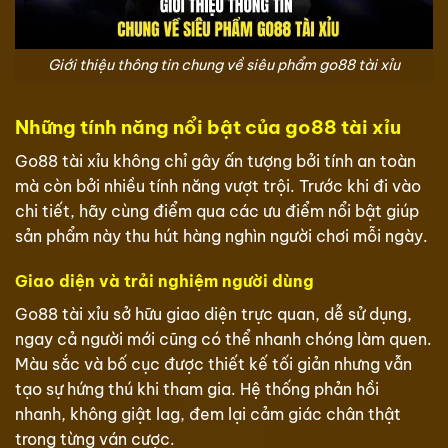
Giới thiệu thông tin chung về siêu phẩm go88 tài xỉu
Những tính năng nổi bật của go88 tài xỉu
Go88 tài xỉu không chỉ gây ấn tượng bởi tính an toàn
mà còn bởi nhiều tính năng vượt trội. Trước khi đi vào
chi tiết, hãy cùng điểm qua các ưu điểm nổi bật giúp
sản phẩm này thu hút hàng nghìn người chơi mỗi ngày.
Giao diện và trải nghiệm người dùng
Go88 tài xỉu sở hữu giao diện trực quan, dễ sử dụng,
ngay cả người mới cũng có thể nhanh chóng làm quen.
Màu sắc và bố cục được thiết kế tối giản nhưng vẫn
tạo sự hứng thú khi tham gia. Hệ thống phản hồi
nhanh, không giật lag, đem lại cảm giác chân thật
trong từng ván cược.