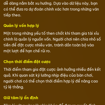
dễ dàng nắm bắt xu hướng. Dựa vào dữ liệu này, bạn
có thể đưa ra dự đoán chính xác hơn trong những ván
tiếp theo.
Quản lý vốn hợp lý
Một trong những yếu tố then chốt khi tham gia tài xỉu
chính là quản lý nguồn vốn. Người chơi nên chia nhỏ số
tiền để đặt cược nhiều ván, tránh dồn toàn bộ vào
một lượt để hạn chế rủi ro.
Chọn thời điểm đặt cược
Thời điểm tham gia đặt cược ảnh hưởng nhiều đến kết
quả. Khi quan sát kỹ lưỡng nhịp điệu của bàn chơi,
người chơi có thể chọn thời điểm hợp lý để nâng cao
tỷ lệ thắng.
Giữ tâm lý ổn định