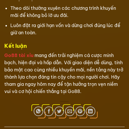
Theo dõi thường xuyên các chương trình khuyến
mãi để không bỏ lỡ ưu đãi.
Luôn đặt ra giới hạn vốn và dừng chơi đúng lúc để
giữ an toàn.
Kết luận
Go88 tài xỉu
mang đến trải nghiệm cá cược minh
bạch, hiện đại và hấp dẫn. Với giao diện dễ dùng, tính
bảo mật cao cùng nhiều khuyến mãi, nền tảng này trở
thành lựa chọn đáng tin cậy cho mọi người chơi. Hãy
tham gia ngay hôm nay để tận hưởng trọn vẹn niềm
vui và cơ hội chiến thắng tại Go88.