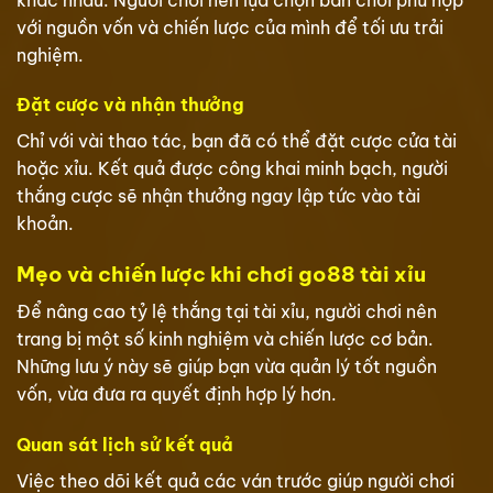
với nguồn vốn và chiến lược của mình để tối ưu trải
nghiệm.
Đặt cược và nhận thưởng
Chỉ với vài thao tác, bạn đã có thể đặt cược cửa tài
hoặc xỉu. Kết quả được công khai minh bạch, người
thắng cược sẽ nhận thưởng ngay lập tức vào tài
khoản.
Mẹo và chiến lược khi chơi go88 tài xỉu
Để nâng cao tỷ lệ thắng tại tài xỉu, người chơi nên
trang bị một số kinh nghiệm và chiến lược cơ bản.
Những lưu ý này sẽ giúp bạn vừa quản lý tốt nguồn
vốn, vừa đưa ra quyết định hợp lý hơn.
Quan sát lịch sử kết quả
Việc theo dõi kết quả các ván trước giúp người chơi