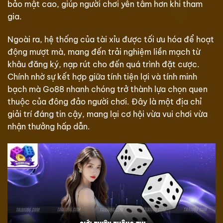
bảo mật cao, giúp người chơi yên tâm hơn khi tham
gia.
Ngoài ra, hệ thống của tài xỉu được tối ưu hóa để hoạt
động mượt mà, mang đến trải nghiệm liền mạch từ
khâu đăng ký, nạp rút cho đến quá trình đặt cược.
Chính nhờ sự kết hợp giữa tính tiện lợi và tính minh
bạch mà Go88 nhanh chóng trở thành lựa chọn quen
thuộc của đông đảo người chơi. Đây là một địa chỉ
giải trí đáng tin cậy, mang lại cơ hội vừa vui chơi vừa
nhận thưởng hấp dẫn.