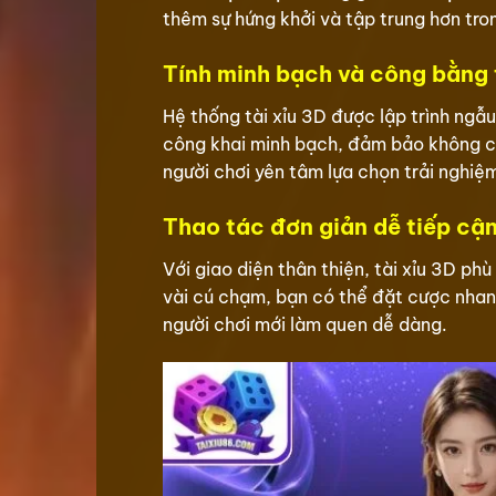
thêm sự hứng khởi và tập trung hơn tro
Tính minh bạch và công bằng 
Hệ thống tài xỉu 3D được lập trình ngẫ
công khai minh bạch, đảm bảo không có
người chơi yên tâm lựa chọn trải nghiệm 
Thao tác đơn giản dễ tiếp cậ
Với giao diện thân thiện, tài xỉu 3D ph
vài cú chạm, bạn có thể đặt cược nhan
người chơi mới làm quen dễ dàng.