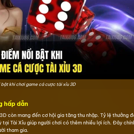
 bật khi chơi game cá cược tài xỉu 3D
g hấp dẫn
xỉu 3D còn mang đến cơ hội gia tăng thu nhập. Tỷ lệ thưởng đ
 tại Tài Xỉu giúp người chơi có thêm nhiều lợi ích. Đây chín
ười tham gia.