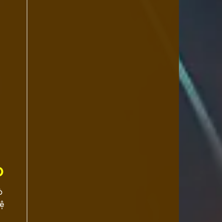
D
ò
hệ