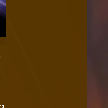
D
ăng