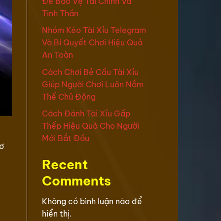
Để Bảo Vệ Tài Chính Và
Tinh Thần
Nhóm Kéo Tài Xỉu Telegram
Và Bí Quyết Chơi Hiệu Quả
An Toàn
Cách Chơi Bẻ Cầu Tài Xỉu
Giúp Người Chơi Luôn Nắm
Thế Chủ Động
Cách Đánh Tài Xỉu Gấp
Thếp Hiệu Quả Cho Người
Mới Bắt Đầu
cơ
Recent
Comments
Không có bình luận nào để
hiển thị.