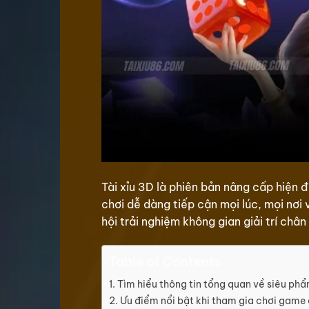
Tài xỉu 3D là phiên bản nâng cấp hiện đ
chơi dễ dàng tiếp cận mọi lúc, mọi nơi 
hội trải nghiệm không gian giải trí ch
Table of Contents
Tìm hiểu thông tin tổng quan về siêu phẩ
Ưu điểm nổi bật khi tham gia chơi game 