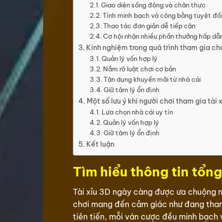
Giao diện sống động và chân thực
Tính minh bạch và công bằng tuyệt đố
Thao tác đơn giản dễ tiếp cận
Cơ hội nhận nhiều phần thưởng hấp dẫ
Kinh nghiệm trong quá trình tham gia chơ
Quản lý vốn hợp lý
Nắm rõ luật chơi cơ bản
Tận dụng khuyến mãi từ nhà cái
Giữ tâm lý ổn định
Một số lưu ý khi người chơi tham gia tài 
Lựa chọn nhà cái uy tín
Quản lý vốn hợp lý
Giữ tâm lý ổn định
Kết luận
Tìm hiểu thông tin tổn
Tài xỉu 3D ngày càng được ưa chuộng n
chơi mang đến cảm giác như đang tham g
tiên tiến, mỗi ván cược đều minh bạch