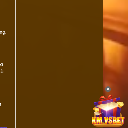
ng.
ra
mà
✕
g