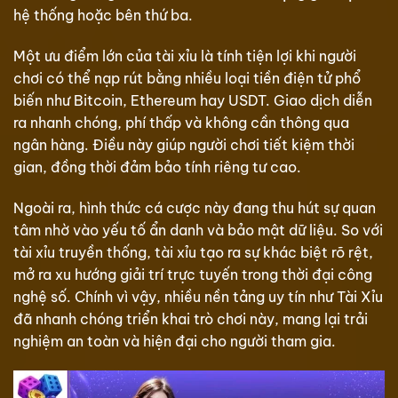
hệ thống hoặc bên thứ ba.
Một ưu điểm lớn của tài xỉu là tính tiện lợi khi người
chơi có thể nạp rút bằng nhiều loại tiền điện tử phổ
biến như Bitcoin, Ethereum hay USDT. Giao dịch diễn
ra nhanh chóng, phí thấp và không cần thông qua
ngân hàng. Điều này giúp người chơi tiết kiệm thời
gian, đồng thời đảm bảo tính riêng tư cao.
Ngoài ra, hình thức cá cược này đang thu hút sự quan
tâm nhờ vào yếu tố ẩn danh và bảo mật dữ liệu. So với
tài xỉu truyền thống, tài xỉu tạo ra sự khác biệt rõ rệt,
mở ra xu hướng giải trí trực tuyến trong thời đại công
nghệ số. Chính vì vậy, nhiều nền tảng uy tín như Tài Xỉu
đã nhanh chóng triển khai trò chơi này, mang lại trải
nghiệm an toàn và hiện đại cho người tham gia.