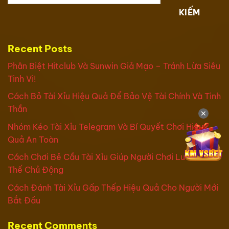
KIẾM
Recent Posts
Phân Biệt Hitclub Và Sunwin Giả Mạo – Tránh Lừa Siêu
Tinh Vi!
Cách Bỏ Tài Xỉu Hiệu Quả Để Bảo Vệ Tài Chính Và Tinh
Thần
✕
Nhóm Kéo Tài Xỉu Telegram Và Bí Quyết Chơi Hiệu
Quả An Toàn
Cách Chơi Bẻ Cầu Tài Xỉu Giúp Người Chơi Luôn Nắm
Thế Chủ Động
Cách Đánh Tài Xỉu Gấp Thếp Hiệu Quả Cho Người Mới
Bắt Đầu
Recent Comments