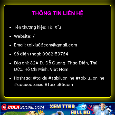
THÔNG TIN LIÊN HỆ
Tên thương hiệu: Tài Xỉu
Website: /
Email:
taixiu86com@gmail.com
Số điện thoại: 0982159764
Địa chỉ: 32A Đ. Đỗ Quang, Thảo Điền, Thủ
Đức, Hồ Chí Minh, Việt Nam
Hashtag: #taixiu #taixiuonline #taixiu_online
#cacuoctaixiu #taixiu86com
×
×
×