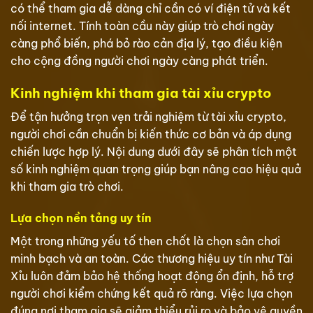
có thể tham gia dễ dàng chỉ cần có ví điện tử và kết
nối internet. Tính toàn cầu này giúp trò chơi ngày
càng phổ biến, phá bỏ rào cản địa lý, tạo điều kiện
cho cộng đồng người chơi ngày càng phát triển.
Kinh nghiệm khi tham gia tài xỉu crypto
Để tận hưởng trọn vẹn trải nghiệm từ tài xỉu crypto,
người chơi cần chuẩn bị kiến thức cơ bản và áp dụng
chiến lược hợp lý. Nội dung dưới đây sẽ phân tích một
số kinh nghiệm quan trọng giúp bạn nâng cao hiệu quả
khi tham gia trò chơi.
Lựa chọn nền tảng uy tín
Một trong những yếu tố then chốt là chọn sân chơi
minh bạch và an toàn. Các thương hiệu uy tín như Tài
Xỉu luôn đảm bảo hệ thống hoạt động ổn định, hỗ trợ
người chơi kiểm chứng kết quả rõ ràng. Việc lựa chọn
đúng nơi tham gia sẽ giảm thiểu rủi ro và bảo vệ quyền