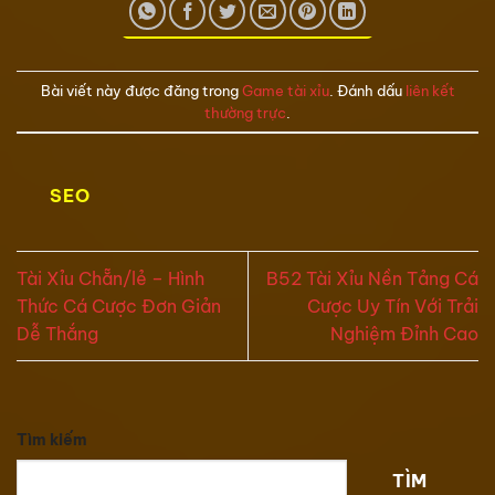
Bài viết này được đăng trong
Game tài xỉu
. Đánh dấu
liên kết
thường trực
.
SEO
Tài Xỉu Chẵn/lẻ – Hình
B52 Tài Xỉu Nền Tảng Cá
Thức Cá Cược Đơn Giản
Cược Uy Tín Với Trải
Dễ Thắng
Nghiệm Đỉnh Cao
Tìm kiếm
TÌM