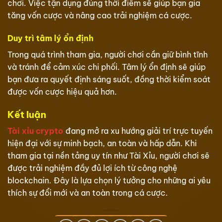
chơi. Việc tận dụng đúng thời điểm sẽ giúp bạn gia
tăng vốn cược và nâng cao trải nghiệm cá cược.
Duy trì tâm lý ổn định
Trong quá trình tham gia, người chơi cần giữ bình tĩnh
và tránh để cảm xúc chi phối. Tâm lý ổn định sẽ giúp
bạn đưa ra quyết định sáng suốt, đồng thời kiểm soát
được vốn cược hiệu quả hơn.
Kết luận
Tài xỉu crypto
đang mở ra xu hướng giải trí trực tuyến
hiện đại với sự minh bạch, an toàn và hấp dẫn. Khi
tham gia tại nền tảng uy tín như Tài Xỉu, người chơi sẽ
được trải nghiệm đầy đủ lợi ích từ công nghệ
blockchain. Đây là lựa chọn lý tưởng cho những ai yêu
thích sự đổi mới và an toàn trong cá cược.