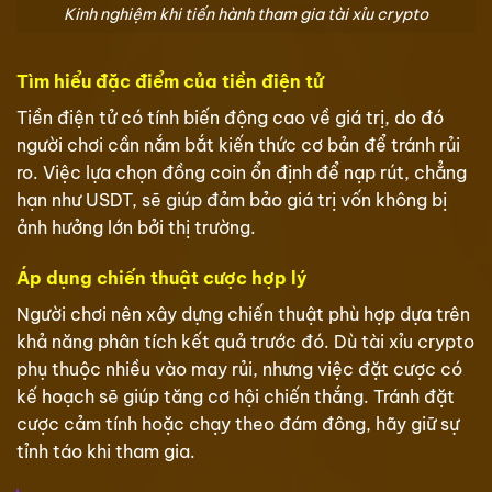
Kinh nghiệm khi tiến hành tham gia tài xỉu crypto
Tìm hiểu đặc điểm của tiền điện tử
Tiền điện tử có tính biến động cao về giá trị, do đó
người chơi cần nắm bắt kiến thức cơ bản để tránh rủi
ro. Việc lựa chọn đồng coin ổn định để nạp rút, chẳng
hạn như USDT, sẽ giúp đảm bảo giá trị vốn không bị
ảnh hưởng lớn bởi thị trường.
Áp dụng chiến thuật cược hợp lý
Người chơi nên xây dựng chiến thuật phù hợp dựa trên
khả năng phân tích kết quả trước đó. Dù tài xỉu crypto
phụ thuộc nhiều vào may rủi, nhưng việc đặt cược có
kế hoạch sẽ giúp tăng cơ hội chiến thắng. Tránh đặt
cược cảm tính hoặc chạy theo đám đông, hãy giữ sự
tỉnh táo khi tham gia.