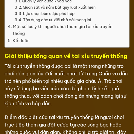
Quản lý vốn cược khoa học
Quan sát và nắm bắt quy luật xuất hiện
Lựa chọn bàn cược phù hợp
Tận dụng các ưu đãi nhà cái mang lại
Một số lưu ý khi người chơi tham gia tài xỉu truyền
thống
Kết luận
Giới thiệu tổng quan về tài xỉu truyền thống
Tài xỉu truyền thống được coi là một trong những trò
chơi dân gian lâu đời, xuất phát từ Trung Quốc và dần
trở nên phổ biến tại nhiều quốc gia châu Á. Trò chơi
này sử dụng ba viên xúc xắc để phân định kết quả
thắng thua, với cách chơi đơn giản nhưng mang lại sự
kịch tính và hấp dẫn.
Điểm đặc biệt của tài xỉu truyền thống là người chơi
trực tiếp tham gia đặt cược tại các sòng bạc hoặc
những cuộc vui dân gian. Không chỉ là trò giải trí, đây