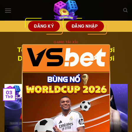
Bỏ
qua
nội
dung
ĐĂNG KÝ
ĐĂNG NHẬP
GAME TÀI XỈU
Tài Xỉu Truyền Thống Trò Chơi
×
Dân Gian Hấp Dẫn Người Chơi
ĐĂNG VÀO
THÁNG 9 3, 2025
BỞI
SEO
03
Th9