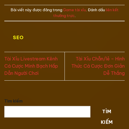
Bài viết này được đăng trong
Game tài xỉu
. Đánh dấu
liên kết
thường trực
.
SEO
Tài Xỉu Livestream Kênh
Tài Xỉu Chẵn/lẻ – Hình
Cá Cược Minh Bạch Hấp
Thức Cá Cược Đơn Giản
Dẫn Người Chơi
Dễ Thắng
Tìm kiếm
TÌM
KIẾM