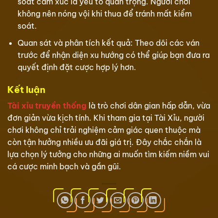
soát cảm xúc là yếu tố quan trọng. Người chơi
không nên nóng vội khi thua để tránh mất kiểm
soát.
Quan sát và phân tích kết quả: Theo dõi các ván
trước để nhận diện xu hướng có thể giúp bạn đưa ra
quyết định đặt cược hợp lý hơn.
Kết luận
Tài xỉu truyền thống
là trò chơi dân gian hấp dẫn, vừa
đơn giản vừa kịch tính. Khi tham gia tại Tài Xỉu, người
chơi không chỉ trải nghiệm cảm giác quen thuộc mà
còn tận hưởng nhiều ưu đãi giá trị. Đây chắc chắn là
lựa chọn lý tưởng cho những ai muốn tìm kiếm niềm vui
cá cược minh bạch và gần gũi.