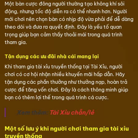
Một bàn cược đông người thường tạo không khí sôi
động, nhưng tốc độ diễn ra có thể nhanh hơn. Người
mới chơi nên chọn bàn có nhịp độ vừa phải để dễ dàng
theo dõi và đưa ra quyết định. Đây là yếu tố quan
trọng giúp bạn cảm thấy thoải mái trong quá trình
tham gia.
Tận dụng các ưu đãi nhà cái mang lại
Khi tham gia tài xỉu truyền thống tại Tài Xỉu, người
chơi có cơ hội nhận nhiều khuyến mãi hấp dẫn. Hãy
tận dụng các phần thưởng như thưởng nạp, hoàn trả
cược để tăng vốn chơi. Đây là cách thông minh giúp
bạn có thêm lợi thế trong quá trình cá cược.
Xem thêm:
Tài Xỉu chẵn/lẻ
Một số lưu ý khi người chơi tham gia tài xỉu
truyền thống