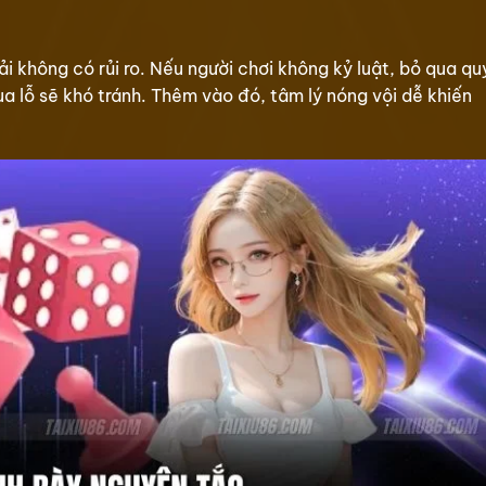
 không có rủi ro. Nếu người chơi không kỷ luật, bỏ qua qu
hua lỗ sẽ khó tránh. Thêm vào đó, tâm lý nóng vội dễ khiến