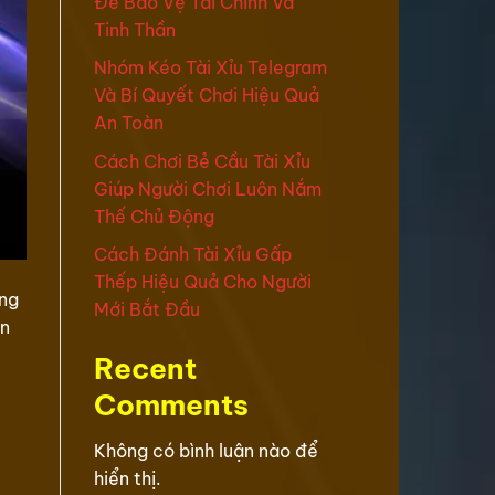
Để Bảo Vệ Tài Chính Và
Tinh Thần
Nhóm Kéo Tài Xỉu Telegram
Và Bí Quyết Chơi Hiệu Quả
An Toàn
Cách Chơi Bẻ Cầu Tài Xỉu
Giúp Người Chơi Luôn Nắm
Thế Chủ Động
Cách Đánh Tài Xỉu Gấp
Thếp Hiệu Quả Cho Người
ăng
Mới Bắt Đầu
ận
Recent
Comments
Không có bình luận nào để
hiển thị.