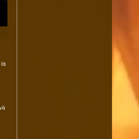
 là
 và