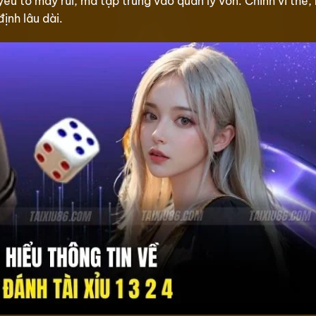
u tố may rủi, mà tập trung vào quản lý vốn. Chính vì thế, 
ịnh lâu dài.