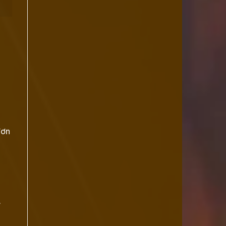
đơn
,