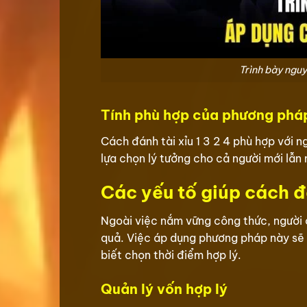
Trình bày nguy
Tính phù hợp của phương phá
Cách đánh tài xỉu 1 3 2 4 phù hợp với 
lựa chọn lý tưởng cho cả người mới lẫn 
Các yếu tố giúp cách đá
Ngoài việc nắm vững công thức, người 
quả. Việc áp dụng phương pháp này sẽ t
biết chọn thời điểm hợp lý.
Quản lý vốn hợp lý