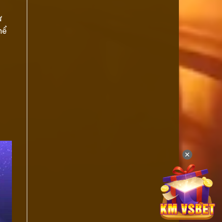
ừ
hể
✕