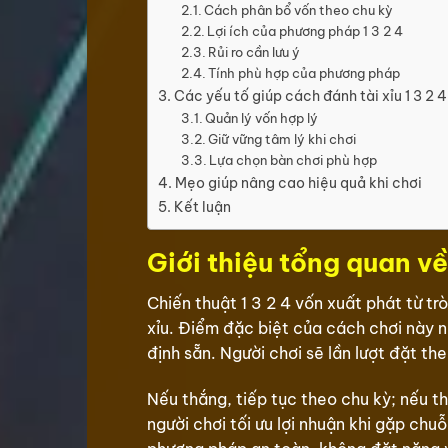
Cách phân bổ vốn theo chu kỳ
Lợi ích của phương pháp 1 3 2 4
Rủi ro cần lưu ý
Tính phù hợp của phương pháp
Các yếu tố giúp cách đánh tài xỉu 1 3 2 
Quản lý vốn hợp lý
Giữ vững tâm lý khi chơi
Lựa chọn bàn chơi phù hợp
Mẹo giúp nâng cao hiệu quả khi chơi
Kết luận
Giới thiệu tổng quan về
Chiến thuật 1 3 2 4 vốn xuất phát từ t
xỉu. Điểm đặc biệt của cách chơi này 
định sẵn. Người chơi sẽ lần lượt đặt the
Nếu thắng, tiếp tục theo chu kỳ; nếu th
người chơi tối ưu lợi nhuận khi gặp chu