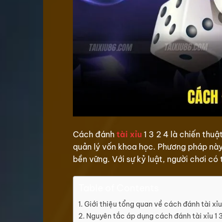
Cách đánh
tài xỉu
1 3 2 4 là chiến thu
quản lý vốn khoa học. Phương pháp này 
bền vững. Với sự kỷ luật, người chơi có
Table of Contents
Giới thiệu tổng quan về cách đánh tài xỉu 
Nguyên tắc áp dụng cách đánh tài xỉu 1 3