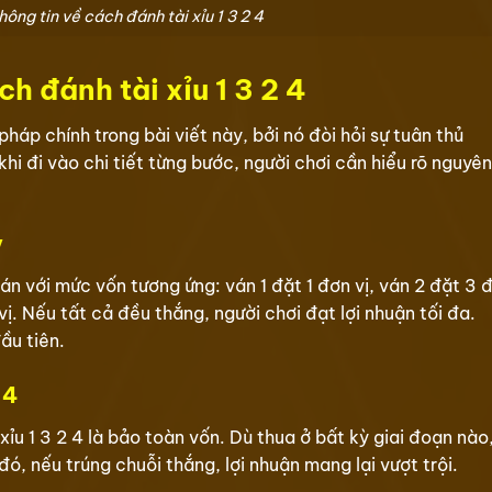
hông tin về cách đánh tài xỉu 1 3 2 4
h đánh tài xỉu 1 3 2 4
pháp chính trong bài viết này, bởi nó đòi hỏi sự tuân thủ
khi đi vào chi tiết từng bước, người chơi cần hiểu rõ nguyên
ỳ
án với mức vốn tương ứng: ván 1 đặt 1 đơn vị, ván 2 đặt 3 
vị. Nếu tất cả đều thắng, người chơi đạt lợi nhuận tối đa.
ầu tiên.
 4
ỉu 1 3 2 4 là bảo toàn vốn. Dù thua ở bất kỳ giai đoạn nào
đó, nếu trúng chuỗi thắng, lợi nhuận mang lại vượt trội.