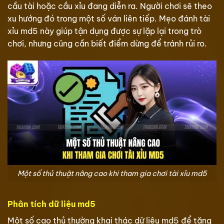
cầu tài hoặc cầu xỉu đang diễn ra. Người chơi sẽ theo
xu hướng đó trong một số ván liên tiếp. Mẹo đánh tài
xỉu md5 này giúp tận dụng được sự lặp lại trong trò
chơi, nhưng cũng cần biết điểm dừng để tránh rủi ro.
Một số thủ thuật nâng cao khi tham gia chơi tài xỉu md5
Phân tích dữ liệu md5
Một số cao thủ thường khai thác dữ liệu md5 để tăng