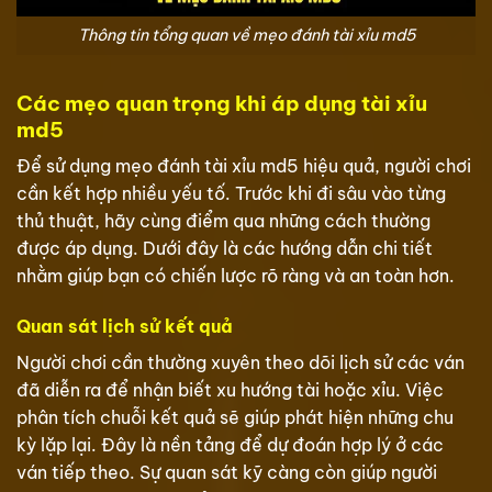
Thông tin tổng quan về mẹo đánh tài xỉu md5
Các mẹo quan trọng khi áp dụng tài xỉu
md5
Để sử dụng mẹo đánh tài xỉu md5 hiệu quả, người chơi
cần kết hợp nhiều yếu tố. Trước khi đi sâu vào từng
thủ thuật, hãy cùng điểm qua những cách thường
được áp dụng. Dưới đây là các hướng dẫn chi tiết
nhằm giúp bạn có chiến lược rõ ràng và an toàn hơn.
Quan sát lịch sử kết quả
Người chơi cần thường xuyên theo dõi lịch sử các ván
đã diễn ra để nhận biết xu hướng tài hoặc xỉu. Việc
phân tích chuỗi kết quả sẽ giúp phát hiện những chu
kỳ lặp lại. Đây là nền tảng để dự đoán hợp lý ở các
ván tiếp theo. Sự quan sát kỹ càng còn giúp người