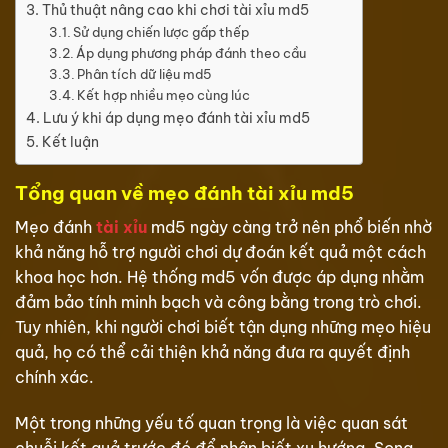
Thủ thuật nâng cao khi chơi tài xỉu md5
Sử dụng chiến lược gấp thếp
Áp dụng phương pháp đánh theo cầu
Phân tích dữ liệu md5
Kết hợp nhiều mẹo cùng lúc
Lưu ý khi áp dụng mẹo đánh tài xỉu md5
Kết luận
Tổng quan về mẹo đánh tài xỉu md5
Mẹo đánh
tài xỉu
md5 ngày càng trở nên phổ biến nhờ
khả năng hỗ trợ người chơi dự đoán kết quả một cách
khoa học hơn. Hệ thống md5 vốn được áp dụng nhằm
đảm bảo tính minh bạch và công bằng trong trò chơi.
Tuy nhiên, khi người chơi biết tận dụng những mẹo hiệu
quả, họ có thể cải thiện khả năng đưa ra quyết định
chính xác.
Một trong những yếu tố quan trọng là việc quan sát
chuỗi kết quả trước đó để nhận biết xu hướng. Song