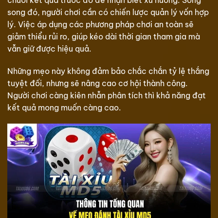
song đó, người chơi cần có chiến lược quản lý vốn hợp
lý. Việc áp dụng các phương pháp chơi an toàn sẽ
giảm thiểu rủi ro, giúp kéo dài thời gian tham gia mà
vẫn giữ được hiệu quả.
Những mẹo này không đảm bảo chắc chắn tỷ lệ thắng
tuyệt đối, nhưng sẽ nâng cao cơ hội thành công.
Người chơi càng kiên nhẫn phân tích thì khả năng đạt
kết quả mong muốn càng cao.