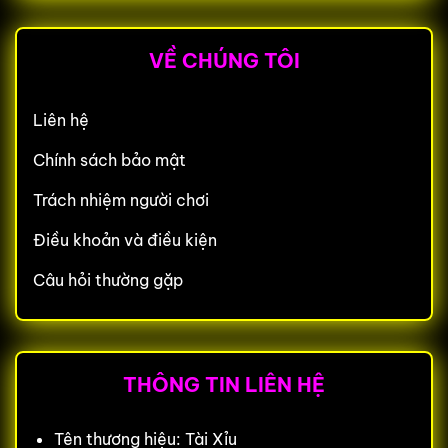
VỀ CHÚNG TÔI
Liên hệ
Chính sách bảo mật
Trách nhiệm người chơi
Điều khoản và điều kiện
Câu hỏi thường gặp
THÔNG TIN LIÊN HỆ
Tên thương hiệu: Tài Xỉu